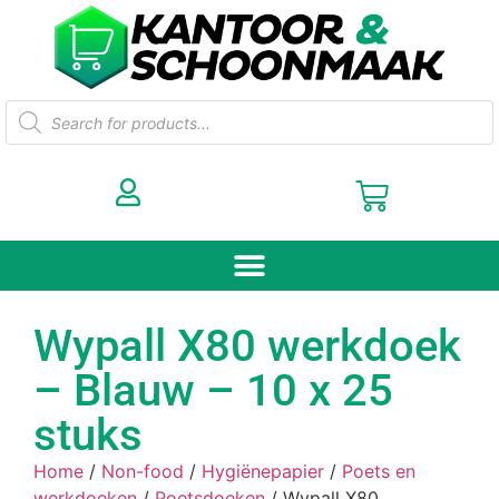
Wypall X80 werkdoek
– Blauw – 10 x 25
stuks
Home
/
Non-food
/
Hygiënepapier
/
Poets en
werkdoeken
/
Poetsdoeken
/ Wypall X80