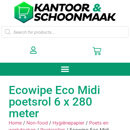
Ecowipe Eco Midi
poetsrol 6 x 280
meter
Home
/
Non-food
/
Hygiënepapier
/
Poets en
werkdoeken
/
Poetsrollen
/ Ecowipe Eco Midi