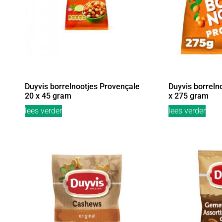
Duyvis borrelnootjes Provençale
Duyvis borreln
20 x 45 gram
x 275 gram
lees verder
lees verder