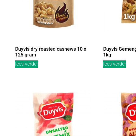
Duyvis dry roasted cashews 10 x
Duyvis Gemeng
125 gram
1kg
lees verder
lees verder