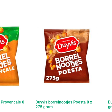
s Provencale 8
Duyvis borrelnootjes Poesta 8 x
Du
275 gram
gr