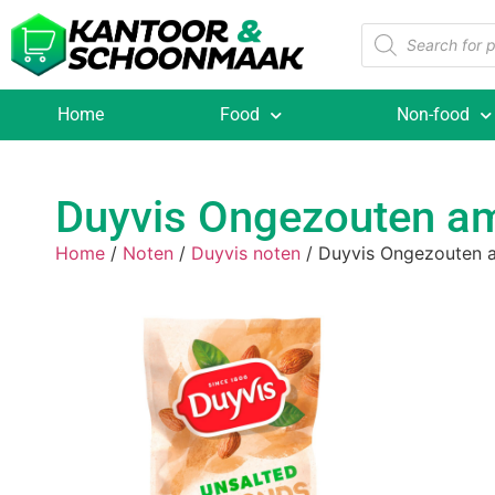
Home
Food
Non-food
Duyvis Ongezouten a
Home
/
Noten
/
Duyvis noten
/ Duyvis Ongezouten 