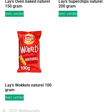
Lay’s Oven baked naturel
Lay’s Superchips naturel
150 gram
200 gram
lees verder
lees verder
Lay’s Wokkels naturel 100
gram
lees verder
2020 Webplace4u.