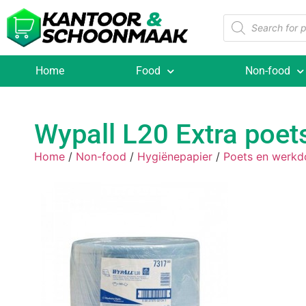
Home
Food
Non-food
Wypall L20 Extra poet
Home
/
Non-food
/
Hygiënepapier
/
Poets en werkd