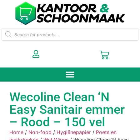
Wecoline Clean ‘N
Easy Sanitair emmer
– Rood – 150 vel
Home
/
Non-food
/
Hygiënepapier
/
Poets en
werkdoeken
/
Wet Wipes
/ Wecoline Clean ‘N Easy