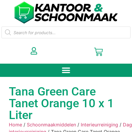
Tana Green Care
Tanet Orange 10 x 1
Liter
Home
/
Schoonmaakmiddelen
/
Interieurreiniging
/
Dag
interieurreiniging
/ Tana Green Care Tanet Orange