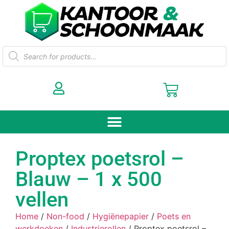
Proptex poetsrol –
Blauw – 1 x 500
vellen
Home
/
Non-food
/
Hygiënepapier
/
Poets en
werkdoeken
/
Industrierollen
/ Proptex poetsrol –