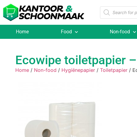
Home
Food
Non-food
Ecowipe toiletpapier –
Home
/
Non-food
/
Hygiënepapier
/
Toiletpapier
/ Ec