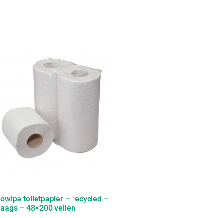
owipe toiletpapier – recycled –
laags – 48×200 vellen