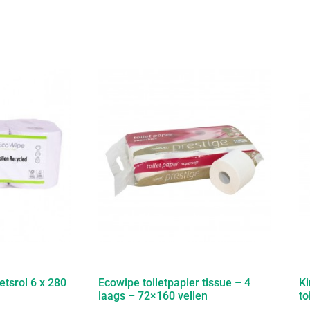
tsrol 6 x 280
Ecowipe toiletpapier tissue – 4
Ki
laags – 72×160 vellen
to