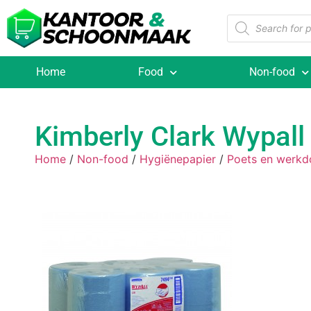
Home
Food
Non-food
Kimberly Clark Wypall 
Home
/
Non-food
/
Hygiënepapier
/
Poets en werkd