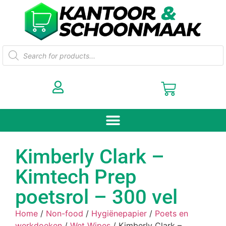
Kimberly Clark –
Kimtech Prep
poetsrol – 300 vel
Home
/
Non-food
/
Hygiënepapier
/
Poets en
werkdoeken
/
Wet Wipes
/ Kimberly Clark –