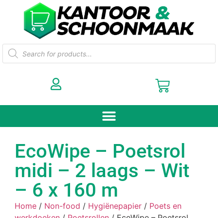
EcoWipe – Poetsrol
midi – 2 laags – Wit
– 6 x 160 m
Home
/
Non-food
/
Hygiënepapier
/
Poets en
werkdoeken
/
Poetsrollen
/ EcoWipe – Poetsrol