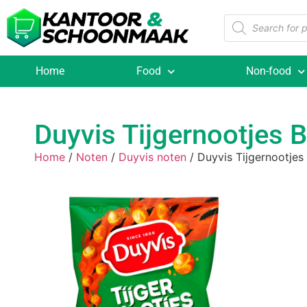
Home
Food
Non-food
Duyvis Tijgernootjes
Home
/
Noten
/
Duyvis noten
/ Duyvis Tijgernootje