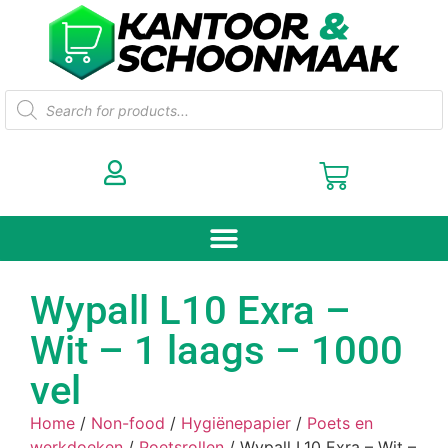
Wypall L10 Exra –
Wit – 1 laags – 1000
vel
Home
/
Non-food
/
Hygiënepapier
/
Poets en
werkdoeken
/
Poetsrollen
/ Wypall L10 Exra – Wit –