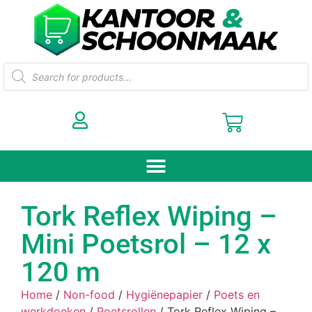
Tork Reflex Wiping –
Mini Poetsrol – 12 x
120 m
Home
/
Non-food
/
Hygiënepapier
/
Poets en
werkdoeken
/
Poetsrollen
/ Tork Reflex Wiping –