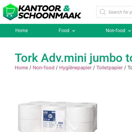
Home
Food
Non-food
Tork Adv.mini jumbo to
Home
/
Non-food
/
Hygiënepapier
/
Toiletpapier
/ To