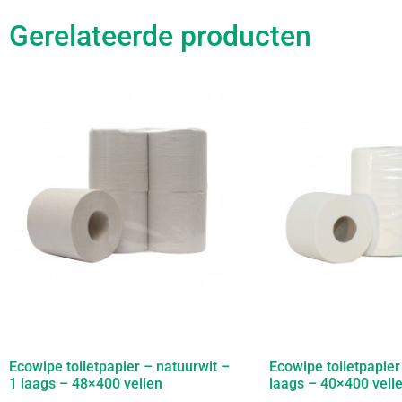
Gerelateerde producten
Ecowipe toiletpapier – natuurwit –
Ecowipe toiletpapier
1 laags – 48×400 vellen
laags – 40×400 vell