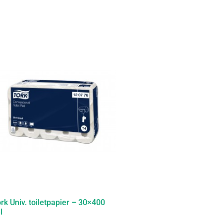
rk Univ. toiletpapier – 30×400
l