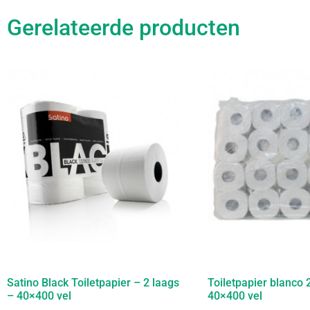
Gerelateerde producten
Satino Black Toiletpapier – 2 laags
Toiletpapier blanco 
– 40×400 vel
40×400 vel