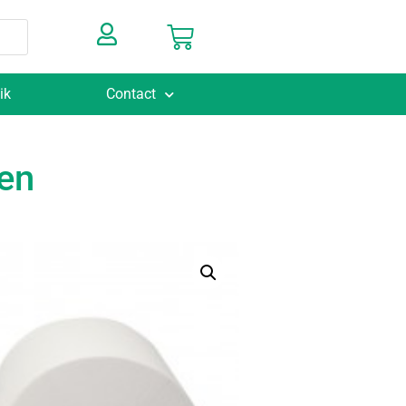
ik
Contact
len