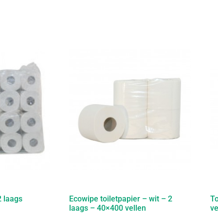
2 laags
Ecowipe toiletpapier – wit – 2
To
laags – 40×400 vellen
ve