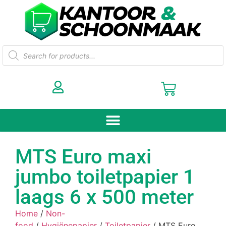
MTS Euro maxi
jumbo toiletpapier 1
laags 6 x 500 meter
Home
/
Non-
food
/
Hygiënepapier
/
Toiletpapier
/ MTS Euro