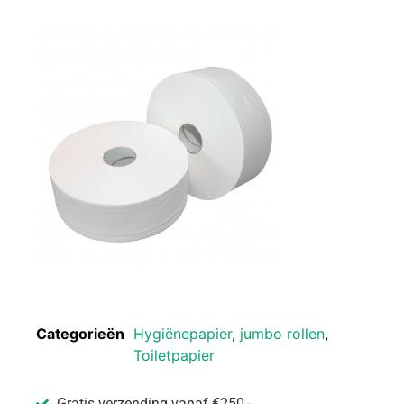
Categorieën
Hygiënepapier
,
jumbo rollen
,
Toiletpapier
Gratis verzending vanaf €250,-