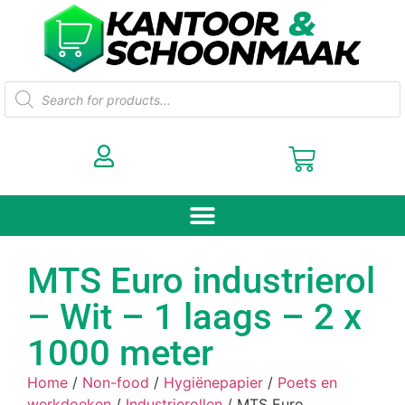
MTS Euro industrierol
– Wit – 1 laags – 2 x
1000 meter
Home
/
Non-food
/
Hygiënepapier
/
Poets en
werkdoeken
/
Industrierollen
/ MTS Euro