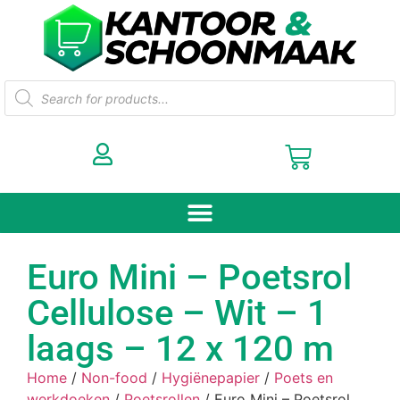
Euro Mini – Poetsrol
Cellulose – Wit – 1
laags – 12 x 120 m
Home
/
Non-food
/
Hygiënepapier
/
Poets en
werkdoeken
/
Poetsrollen
/ Euro Mini – Poetsrol