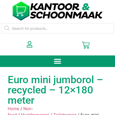
Euro mini jumborol –
recycled – 12×180
meter
Home
/
Non-
food
/
Hygiënepapier
/
Toiletpapier
/ Euro mini