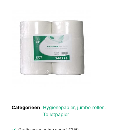
Categorieën
Hygiënepapier
,
jumbo rollen
,
Toiletpapier
Gratis verzending vanaf €250,-