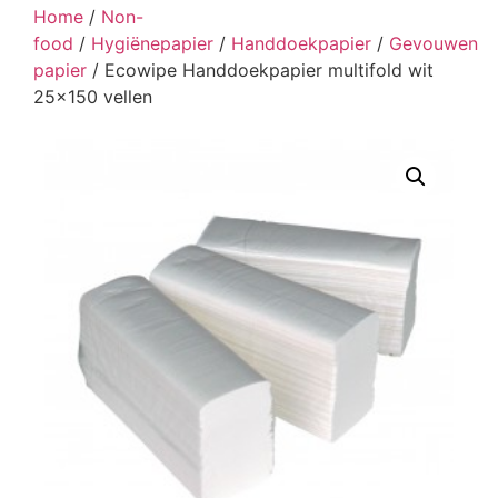
Home
/
Non-
food
/
Hygiënepapier
/
Handdoekpapier
/
Gevouwen
papier
/ Ecowipe Handdoekpapier multifold wit
25×150 vellen